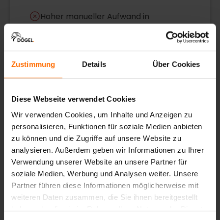
Hoher manueller Aufwand in
Verwaltung und Dokumentation
Komplexe Anforderungen durch
Zucht- und Verbandsregeln
Zustimmung
Details
Über Cookies
Verteilte Daten ohne zentrale Struktur
Diese Webseite verwendet Cookies
Fehlende Transparenz und
Wir verwenden Cookies, um Inhalte und Anzeigen zu
Nachvollziehbarkeit
personalisieren, Funktionen für soziale Medien anbieten
zu können und die Zugriffe auf unsere Website zu
analysieren. Außerdem geben wir Informationen zu Ihrer
Verwendung unserer Website an unsere Partner für
02
soziale Medien, Werbung und Analysen weiter. Unsere
LÖSUNGSANSATZ
Partner führen diese Informationen möglicherweise mit
weiteren Daten zusammen, die Sie ihnen bereitgestellt
Unser Ansatz.
haben oder die sie im Rahmen Ihrer Nutzung der Dienste
Dögel entwickelte mit CaniClub eine