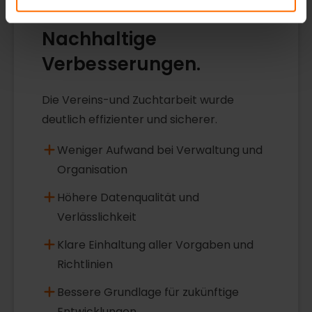
WIRKUNG IM UNTERNEHMEN
Nachhaltige
Verbesserungen.
Die Vereins-und Zuchtarbeit wurde
deutlich effizienter und sicherer.
Weniger Aufwand bei Verwaltung und
Organisation
Höhere Datenqualität und
Verlässlichkeit
Klare Einhaltung aller Vorgaben und
Richtlinien
Bessere Grundlage für zukünftige
Entwicklungen