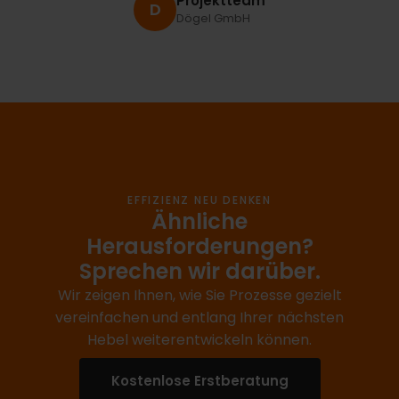
Projektteam
D
Dögel GmbH
EFFIZIENZ NEU DENKEN
Ähnliche
Herausforderungen?
Sprechen wir darüber.
Wir zeigen Ihnen, wie Sie Prozesse gezielt
vereinfachen und entlang Ihrer nächsten
Hebel weiterentwickeln können.
Kostenlose Erstberatung