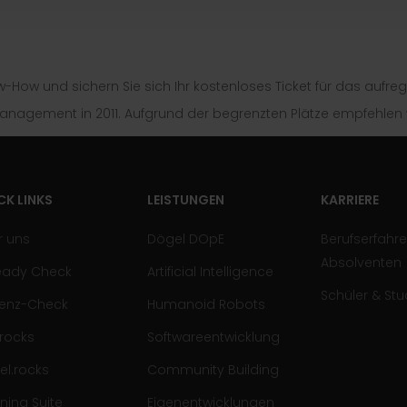
w-How und sichern Sie sich Ihr kostenloses Ticket für das aufr
gement in 2011. Aufgrund der begrenzten Plätze empfehlen wi
CK LINKS
LEISTUNGEN
KARRIERE
r uns
Dögel DOpE
Berufserfahr
Absolventen
Ready Check
Artificial Intelligence
Schüler & St
zienz-Check
Humanoid Robots
.rocks
Softwareentwicklung
el.rocks
Community Building
ning Suite
Eigenentwicklungen