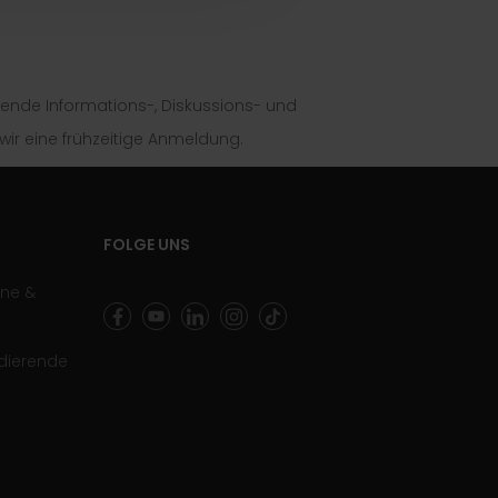
egende Informations-, Diskussions- und
r eine frühzeitige Anmeldung.
FOLGE UNS
ene &
udierende