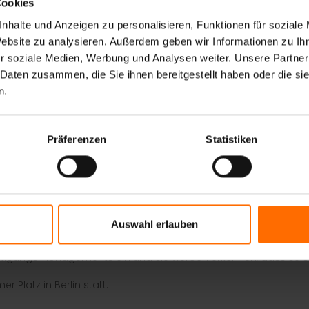
Cookies
 8MAN eine bestimmt auch für Sie Interessante Hausmesse
nhalte und Anzeigen zu personalisieren, Funktionen für soziale
atenschutz und Sicherheit.
Website zu analysieren. Außerdem geben wir Informationen zu I
r soziale Medien, Werbung und Analysen weiter. Unsere Partner
 Daten zusammen, die Sie ihnen bereitgestellt haben oder die s
et durch einen Vortrag einer Repräsentantin des Bundesamtes
n.
h Datenschutz und Sicherheit. Am Ende der Veranstaltung wird d
ted-networks.com, bei der es auch um die transparente Visualis
Präferenzen
Statistiken
Projekte durchgeführt und abgeschlossen. Wir konnten feststell
s in manchen Fällen sogar kritische Sicherheitsrisiken. Der Her
en und Wünsche flieÃŸen in die Weiterentwicklung von 8MAN mi
AN bereits jetzt schon bietet für das gesamte Unternehmen erhö
Auswahl erlauben
chtigungsmanagements ein und Sie werden erkennen, dass selbst 
Platz in Berlin statt.