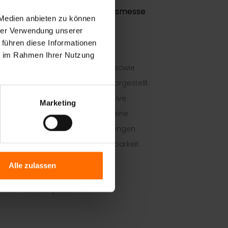
 durch. Bei dieser zweiten Hausmesse
 Medien anbieten zu können
hrer Verwendung unserer
 führen diese Informationen
ie im Rahmen Ihrer Nutzung
 für Verfassungsschutz (BfV), sowie
ie neue Version von 8MAN 3.5 vorgestellt.
ierung von Berechtigungen im Active
Marketing
en, dass kaum ein Unternehmen seine
steller und wir haben einen sehr engen
t ein. Dadurch wird die Bedienbarkeit
ht.
Alle zulassen
Echtzeit zu spät ist.