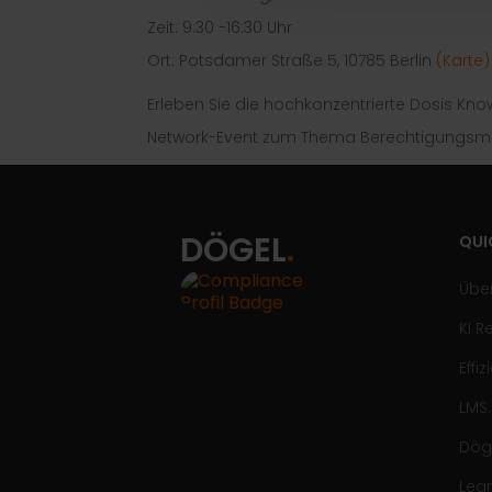
Zeit: 9:30 -16:30 Uhr
Ort: Potsdamer Straße 5, 10785 Berlin
(Karte)
Erleben Sie die hochkonzentrierte Dosis Kno
Network-Event zum Thema Berechtigungsmana
DÖGEL
.
QUI
Übe
KI 
Effi
LMS
Dög
Lear