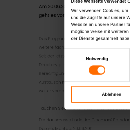
Diese Webseite verwendet 
Am 20.06.2011 führt der Hersteller von
Wir verwenden Cookies, um I
geht es vor allem Rund um das Thema D
und die Zugriffe auf unsere 
Website an unsere Partner fü
möglicherweise mit weiteren
Das Programm wird unter anderem abgerund
der Dienste gesammelt habe
weitere fachkundige Referate für den Bereic
Einwilligungsauswahl
Seit der letzten Art of Security von protec
Notwendig
Directory ging, wurden viele Interessante 
Berechtigungen im Griff hat. Leider ergab da
Austausch mit unseren Kunden. Die Anregung
weiter verbessert und die Sicherheit die 8M
Ablehnen
Tauchen Sie mit uns in die Tiefen des Bere
Die Hausmesse findet im CinemaxX Potsdamer 
Datum: Montag, 20.06.2011